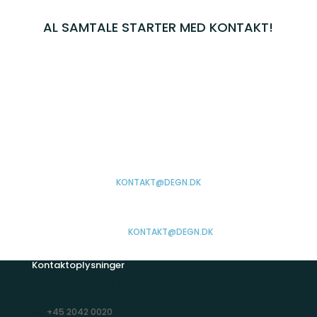
AL SAMTALE STARTER MED KONTAKT!
TELEFON
+45 2042 0020
EMAIL
KONTAKT@DEGN.DK
TELEFON +45 2042 0020
EMAIL
KONTAKT@DEGN.DK
Kontaktoplysninger
DEGN LEDELSES- OG ORGANISATIONSUDVIKLING APS
CVR: 2930 5749
Ph:
+45 2042 0020